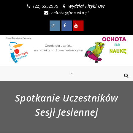
Skip
Wydział Fizyki UW
(22) 5532939
to
ochota@fuw.edu.pl
content
Spotkanie Uczestników
Sesji Jesiennej