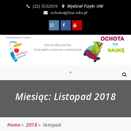
Skip
Wydział Fizyki UW
(22) 5532939
to
ochota@fuw.edu.pl
content
Miesiąc:
Listopad 2018
Home
2018
listopad