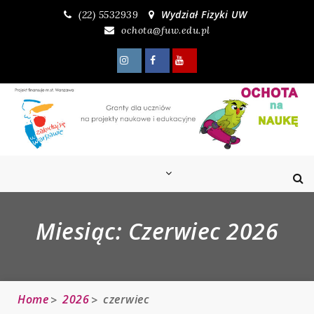
Skip
Wydział Fizyki UW
(22) 5532939
to
ochota@fuw.edu.pl
content
Miesiąc:
Czerwiec 2026
Home
2026
czerwiec