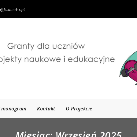
@fuw.edu.pl
rmonogram
Kontakt
O Projekcie
Miesiąc:
Wrzesień 2025