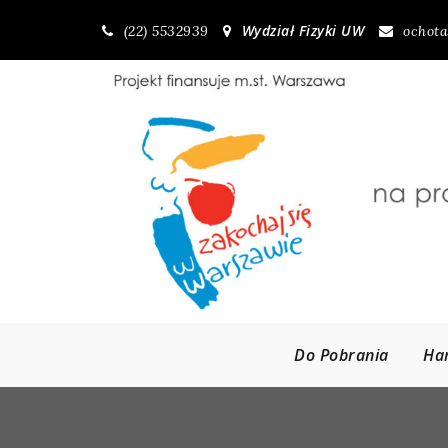
Skip
Wydział Fizyki UW
(22) 5532939
ochota
to
content
Do Pobrania
Ha