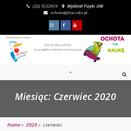
Skip
Wydział Fizyki UW
(22) 5532939
to
ochota@fuw.edu.pl
content
Miesiąc:
Czerwiec 2020
Home
2020
czerwiec