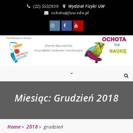
Skip
Wydział Fizyki UW
(22) 5532939
to
ochota@fuw.edu.pl
content
Miesiąc:
Grudzień 2018
Home
2018
grudzień