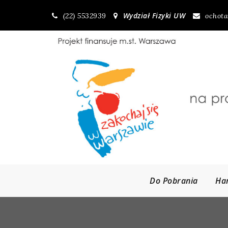
Skip
Wydział Fizyki UW
(22) 5532939
ochota
to
content
Do Pobrania
Ha