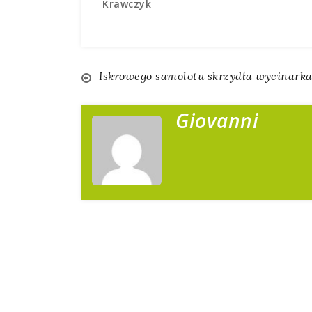
Krawczyk
Nawigacja
Iskrowego samolotu skrzydła wycinark
wpisu
Giovanni