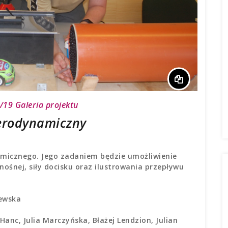
8/19
Galeria projektu
erodynamiczny
micznego. Jego zadaniem będzie umożliwienie
ośnej, siły docisku oraz ilustrowania przepływu
zewska
Hanc, Julia Marczyńska, Błażej Lendzion, Julian