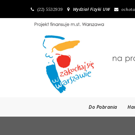
Skip
Wydział Fizyki UW
(22) 5532939
ochota
to
content
Do Pobrania
Ha