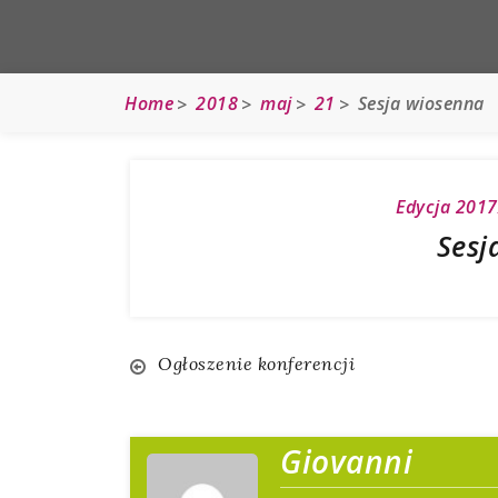
Home
2018
maj
21
Sesja wiosenna
Edycja 201
Sesj
Nawigacja
Ogłoszenie konferencji
wpisu
Giovanni